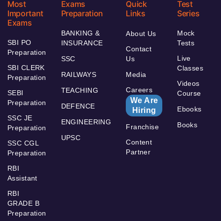
Most
Exams
Quick
Test
Important
Preparation
Links
Series
Exams
BANKING &
Mock
About Us
SBI PO
INSURANCE
Tests
Contact
Preparation
Live
SSC
Us
SBI CLERK
Classes
RAILWAYS
Media
Preparation
Videos
Careers
TEACHING
SEBI
Course
We Are
Preparation
DEFENCE
Ebooks
Hiring
SSC JE
ENGINEERING
Books
Franchise
Preparation
UPSC
Content
SSC CGL
Partner
Preparation
RBI
Assistant
RBI
GRADE B
Preparation