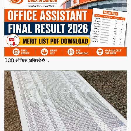
BOB ऑफिस असिस्टे�...