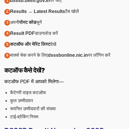
dsssb.delhi.gov.in
पर जाएं
Results → Latest Results
टैब खोलें
अपनी
पोस्ट कोड
चुनें
Result PDF
डाउनलोड करें
कटऑफ और मेरिट लिस्ट
देखें
मार्क्स चेक करने के लिए
dsssbonline.nic.in
पर लॉगिन करें
कटऑफ कैसे देखें?
कटऑफ PDF में आपको मिलेगा—
कैटेगरी वाइज कटऑफ
कुल उम्मीदवार
चयनित उम्मीदवारों की संख्या
टाई-ब्रेकिंग नियम