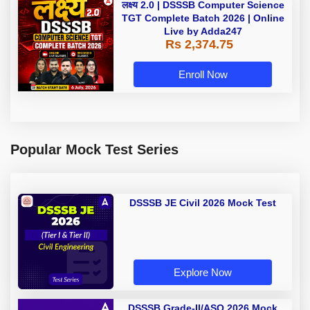
लक्ष्य 2.0 | DSSSB Computer Science
TGT Complete Batch 2026 | Online
Live by Adda247
Rs 2,374.75
Enroll Now
Popular Mock Test Series
DSSSB JE Civil 2026 Mock Test
Explore Now
DSSSB Grade-II/ASO 2026 Mock