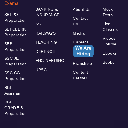
Exams
BANKING &
Mock
About Us
SBI PO
INSURANCE
Tests
Contact
Preparation
Live
SSC
Us
SBI CLERK
Classes
RAILWAYS
Media
Preparation
Videos
Careers
TEACHING
SEBI
Course
We Are
Preparation
DEFENCE
Ebooks
Hiring
SSC JE
ENGINEERING
Books
Franchise
Preparation
UPSC
Content
SSC CGL
Partner
Preparation
RBI
Assistant
RBI
GRADE B
Preparation