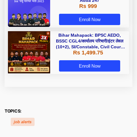
Adda 247
Rs 999
Enroll Now
Bihar Mahapack: BPSC AEDO,
BSSC CGL4/कार्यालय परिचारी/इंटर लेवल
(10+2), SI/Constable, Civil Court,
Rs 1,499.75
B.Ed. D.El.Ed. & More
Enroll Now
TOPICS:
job alerts