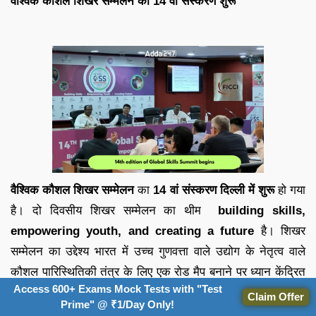
वैश्विक कौशल शिखर सम्मेलन का 14 वां संस्करण शुरू
वैश्विक कौशल शिखर सम्मेलन
का
14 वां संस्करण
दिल्ली
में
शुरू
हो गया
है। दो दिवसीय शिखर सम्मेलन का थीम
building skills,
empowering youth, and creating a future
है। शिखर
सम्मेलन का उद्देश्य भारत में उच्च गुणवत्ता वाले उद्योग के नेतृत्व वाले
कौशल पारिस्थितिकी तंत्र के लिए एक रोड मैप बनाने पर ध्यान केंद्रित
Access 600+ Exams Mock Tests with "Test
करना है। शिखर सम्मेलन में भारत के युवाओं को उद्योग के लिए कुशल
Claim Offer
Prime" @ ₹1/Day Only!
बनाने और भारत में कौशल और शिक्षा पारिस्थितिकी तंत्र को नेविगेट