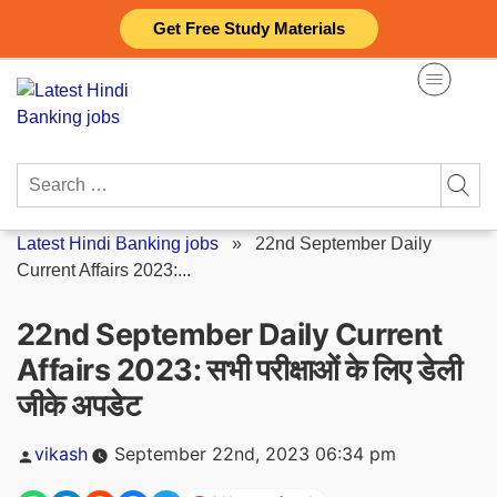
Skip
Get Free Study Materials
to
content
Search
for:
Latest Hindi Banking jobs
»
22nd September Daily
Current Affairs 2023:...
22nd September Daily Current
Affairs 2023: सभी परीक्षाओं के लिए डेली
जीके अपडेट
Posted
vikash
September 22nd, 2023 06:34 pm
by