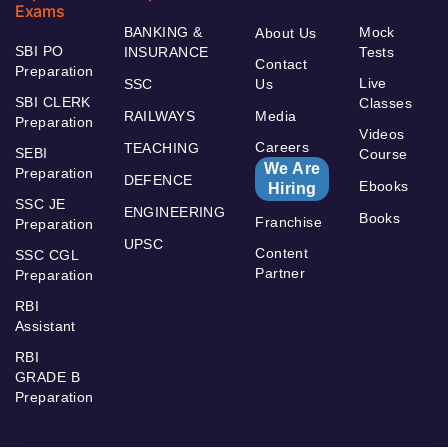
Exams
BANKING &
Mock
About Us
SBI PO
INSURANCE
Tests
Contact
Preparation
Live
SSC
Us
SBI CLERK
Classes
RAILWAYS
Media
Preparation
Videos
Careers
TEACHING
SEBI
Course
We Are
Preparation
DEFENCE
Ebooks
Hiring
SSC JE
ENGINEERING
Books
Franchise
Preparation
UPSC
Content
SSC CGL
Partner
Preparation
RBI
Assistant
RBI
GRADE B
Preparation