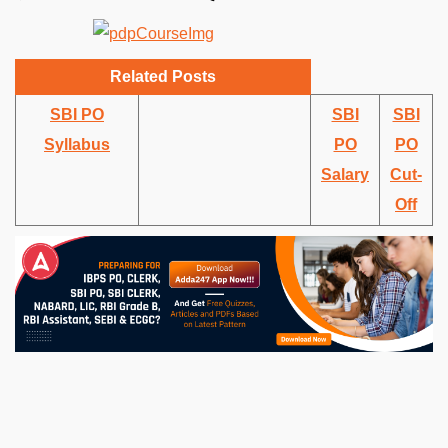
Related Posts
SBI PO
SBI
SBI
Syllabus
PO
PO
Salary
Cut-
Off