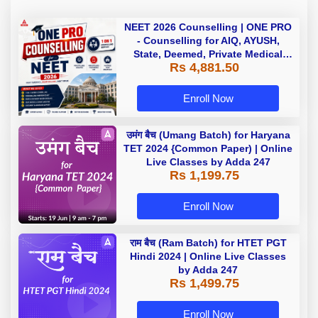
NEET 2026 Counselling | ONE PRO
- Counselling for AIQ, AYUSH,
State, Deemed, Private Medical
Rs 4,881.50
Colleges
Enroll Now
उमंग बैच (Umang Batch) for Haryana
TET 2024 {Common Paper) | Online
Live Classes by Adda 247
Rs 1,199.75
Enroll Now
राम बैच (Ram Batch) for HTET PGT
Hindi 2024 | Online Live Classes
by Adda 247
Rs 1,499.75
Enroll Now