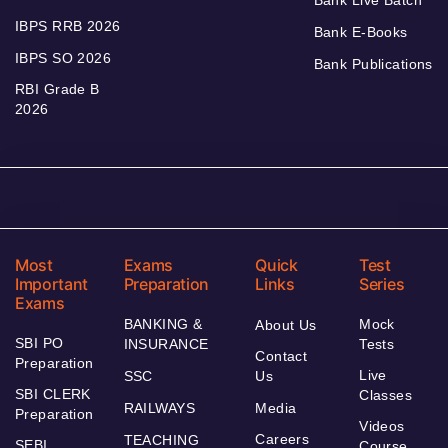
Bank Live Batch
IBPS RRB 2026
Bank E-Books
IBPS SO 2026
Bank Publications
RBI Grade B
2026
Most
Exams
Quick
Test
Important
Preparation
Links
Series
Exams
BANKING &
Mock
About Us
SBI PO
INSURANCE
Tests
Contact
Preparation
Live
SSC
Us
SBI CLERK
Classes
RAILWAYS
Media
Preparation
Videos
Careers
TEACHING
SEBI
Course