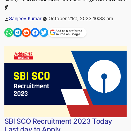
हैं.
Posted
Sanjeev Kumar
October 21st, 2023 10:38 am
by
Add as a preferred
source on Google
SBI SCO Recruitment 2023 Today
Last day to Apply