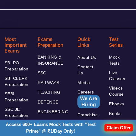
Most
Exams
Quick
Test
Important
Preparation
Links
Series
Exams
BANKING &
Mock
About Us
SBI PO
INSURANCE
Tests
Contact
Preparation
Live
SSC
Us
SBI CLERK
Classes
RAILWAYS
Media
Preparation
Videos
Careers
TEACHING
SEBI
Course
We Are
Preparation
DEFENCE
Ebooks
Hiring
SSC JE
ENGINEERING
Books
Franchise
Preparation
UPSC
Access 600+ Exams Mock Tests with "Test
Content
SSC CGL
Claim Offer
Partner
Prime" @ ₹1/Day Only!
Preparation