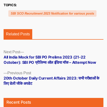
TOPICS:
SBI SCO Recruitment 2023 Notification for various posts
Related Posts
Posts
Next
Next Post
post:
All India Mock for SBI PO Prelims 2023 (21-22
navigation
October): SBI PO प्रीलिम्स ऑल इंडिया मॉक – Attempt Now
Previous
Previous Post
post:
20th October Daily Current Affairs 2023: सभी परीक्षाओं के
लिए डेली जीके अपडेट
Recent Posts