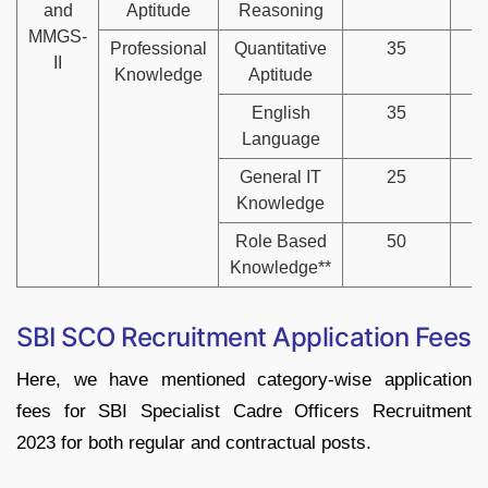
and
Aptitude
Reasoning
MMGS-
Professional
Quantitative
35
3
II
Knowledge
Aptitude
English
35
3
Language
General IT
25
5
Knowledge
Role Based
50
1
Knowledge**
SBI SCO Recruitment Application Fees
Here, we have mentioned category-wise application
fees for SBI Specialist Cadre Officers Recruitment
2023 for both regular and contractual posts.