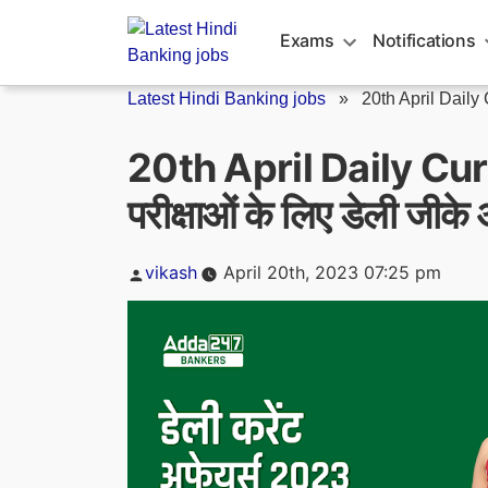
Skip
to
Exams
Notifications
content
Latest Hindi Banking jobs
»
20th April Daily 
20th April Daily Cur
परीक्षाओं के लिए डेली जीके
Posted
vikash
April 20th, 2023 07:25 pm
by