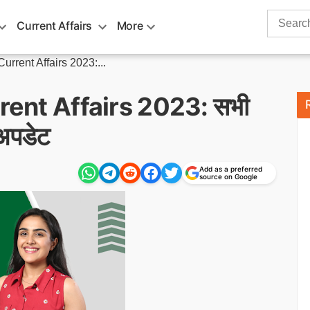
Search
Current Affairs
More
for:
Current Affairs 2023:...
rent Affairs 2023: सभी
 अपडेट
Add as a preferred
source on Google