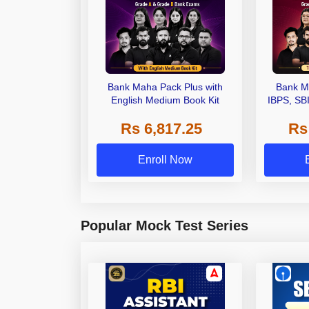
Bank Maha Pack Plus with
Bank M
English Medium Book Kit
IBPS, SB
Grade A,
Rs 6,817.25
Rs
Other Gra
Enroll Now
Popular Mock Test Series