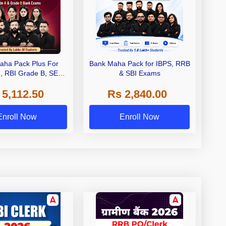
aha Pack Plus For
Bank Maha Pack for IBPS, RRB
I, RBI Grade B, SEBI
& SBI Exams
 NABARD Grade A and
 5,112.50
Rs 2,840.00
de A & Grade B Bank
Exams
Enroll Now
Enroll Now