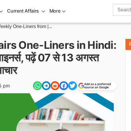
Search
Current Affairs
More
for:
ekly One-Liners from |...
irs One-Liners in Hindi:
इनर्स, पढ़ें 07 से 13 अगस्त
माचार
Add as a preferred
05 pm
source on Google