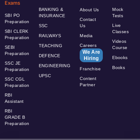
Exams
BANKING &
Mock
About Us
SBI PO
INSURANCE
Tests
Contact
Preparation
Live
SSC
Us
SBI CLERK
Classes
RAILWAYS
Media
Preparation
Videos
Careers
TEACHING
SEBI
Course
We Are
Preparation
DEFENCE
Ebooks
Hiring
SSC JE
ENGINEERING
Books
Franchise
Preparation
UPSC
Content
SSC CGL
Partner
Preparation
RBI
Assistant
RBI
GRADE B
Preparation