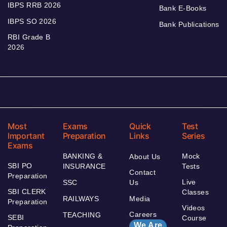
IBPS RRB 2026
Bank E-Books
IBPS SO 2026
Bank Publications
RBI Grade B
2026
Most
Exams
Quick
Test
Important
Preparation
Links
Series
Exams
BANKING &
Mock
About Us
SBI PO
INSURANCE
Tests
Contact
Preparation
Live
SSC
Us
SBI CLERK
Classes
RAILWAYS
Media
Preparation
Videos
Careers
TEACHING
SEBI
Course
We Are