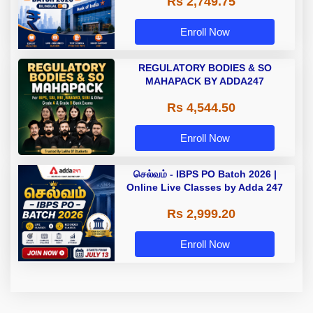
Rs 2,749.75
Enroll Now
REGULATORY BODIES & SO
MAHAPACK BY ADDA247
Rs 4,544.50
Enroll Now
செல்வம் - IBPS PO Batch 2026 |
Online Live Classes by Adda 247
Rs 2,999.20
Enroll Now