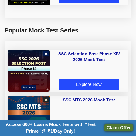
Popular Mock Test Series
SSC Selection Post Phase XIV
2026 Mock Test
Explore Now
SSC MTS 2026 Mock Test
Access 600+ Exams Mock Tests with "Test
Claim Offer
Explore Now
Prime" @ ₹1/Day Only!