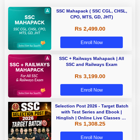
SSC Mahapack ( SSC CGL, CHSL,
CPO, MTS, GD, JHT)
Rs 2,499.00
Enroll Now
SSC + Railways Mahapack | All
SSC and Railways Exam
Rs 3,199.00
Enroll Now
Selection Post 2026 - Target Batch
with Test Series and Ebook |
Hinglish | Online Live Classes By
Rs 1,308.25
Adda247
Enroll Now