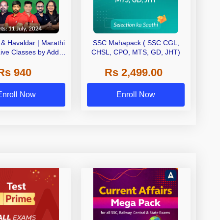
 Havaldar | Marathi
SSC Mahapack ( SSC CGL,
Live Classes by Adda
CHSL, CPO, MTS, GD, JHT)
247
Rs 940
Rs 2,499.00
Enroll Now
Enroll Now