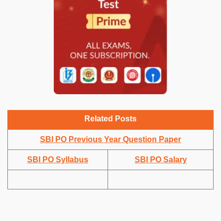
Related Posts
SBI PO Previous Year Question Paper
SBI PO Syllabus
SBI PO Salary