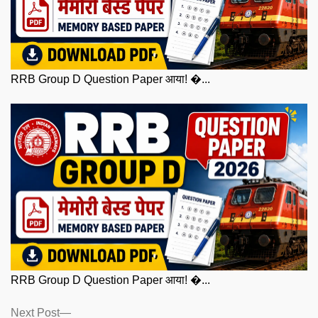
RRB Group D Question Paper आया! �...
RRB Group D Question Paper आया! �...
Posts
Next
Next Post