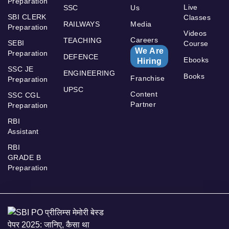
Preparation
Live
SSC
Us
SBI CLERK
Classes
RAILWAYS
Media
Preparation
Videos
Careers
TEACHING
SEBI
Course
We Are
Preparation
DEFENCE
Ebooks
Hiring
SSC JE
ENGINEERING
Books
Franchise
Preparation
UPSC
Content
SSC CGL
Partner
Preparation
RBI
Assistant
RBI
GRADE B
Preparation