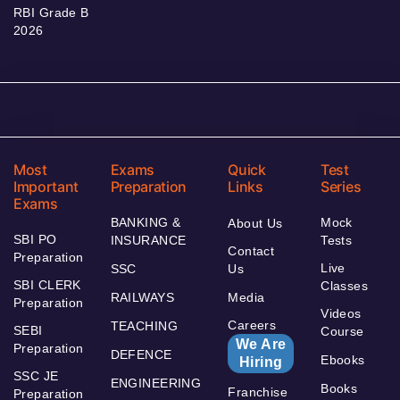
RBI Grade B
2026
Most
Exams
Quick
Test
Important
Preparation
Links
Series
Exams
BANKING &
Mock
About Us
SBI PO
INSURANCE
Tests
Contact
Preparation
Live
SSC
Us
SBI CLERK
Classes
RAILWAYS
Media
Preparation
Videos
Careers
TEACHING
SEBI
Course
We Are
Preparation
DEFENCE
Ebooks
Hiring
SSC JE
ENGINEERING
Books
Franchise
Preparation