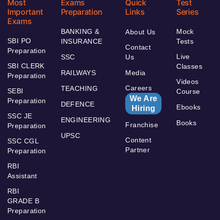
Most
Exams
Quick
Test
Important
Preparation
Links
Series
Exams
BANKING &
Mock
About Us
SBI PO
INSURANCE
Tests
Contact
Preparation
Live
SSC
Us
SBI CLERK
Classes
RAILWAYS
Media
Preparation
Videos
Careers
TEACHING
SEBI
Course
We Are
Preparation
DEFENCE
Ebooks
Hiring
SSC JE
ENGINEERING
Books
Franchise
Preparation
UPSC
Content
SSC CGL
Partner
Preparation
RBI
Assistant
RBI
GRADE B
Preparation