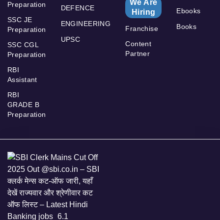
We Are
Preparation
DEFENCE
Ebooks
Hiring
SSC JE
ENGINEERING
Books
Franchise
Preparation
UPSC
Content
SSC CGL
Partner
Preparation
RBI
Assistant
RBI
GRADE B
Preparation