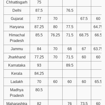
Chhattisgarh
75
Delhi
87.5
76.5
Gujarat
77
70
67.5
60
Haryana
87.25
80
77.5
64.75
Himachal
85.5
76.25
71.5
68.75
66.5
Pradesh
Jammu
84
70
68
67
63.75
Jharkhand
77.25
70
71.5
60
60
Karnataka
93
89.5
Kerala
84.25
Ladakh
70
60
60
60
65.5
Madhya
80.5
Pradesh
Maharashtra
82
76
73.5
60