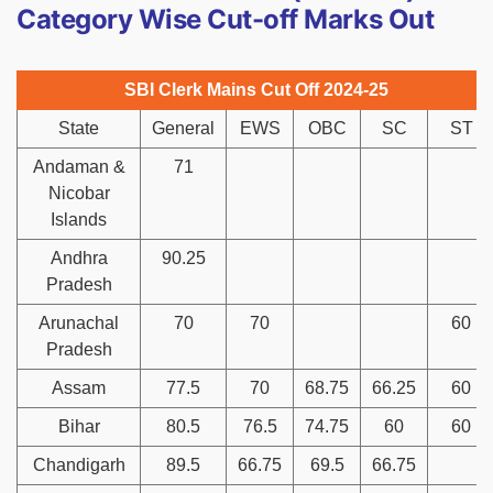
Category Wise Cut-off Marks Out
SBI Clerk Mains Cut Off 2024-25
State
General
EWS
OBC
SC
ST
Andaman &
71
Nicobar
Islands
Andhra
90.25
Pradesh
Arunachal
70
70
60
Pradesh
Assam
77.5
70
68.75
66.25
60
Bihar
80.5
76.5
74.75
60
60
Chandigarh
89.5
66.75
69.5
66.75