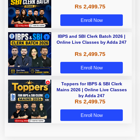
Rs 2,499.75
Enroll Now
IBPS and SBI Clerk Batch 2026 |
Online Live Classes by Adda 247
Rs 2,499.75
Enroll Now
Toppers for IBPS & SBI Clerk
Mains 2026 | Online Live Classes
by Adda 247
Rs 2,499.75
Enroll Now