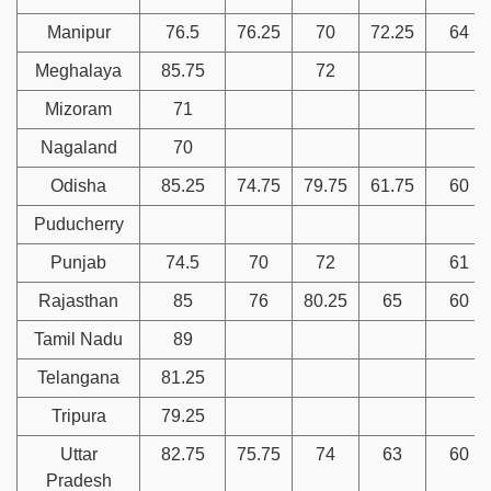
Manipur
76.5
76.25
70
72.25
64
Meghalaya
85.75
72
Mizoram
71
Nagaland
70
Odisha
85.25
74.75
79.75
61.75
60
Puducherry
Punjab
74.5
70
72
61
Rajasthan
85
76
80.25
65
60
Tamil Nadu
89
Telangana
81.25
Tripura
79.25
Uttar
82.75
75.75
74
63
60
Pradesh