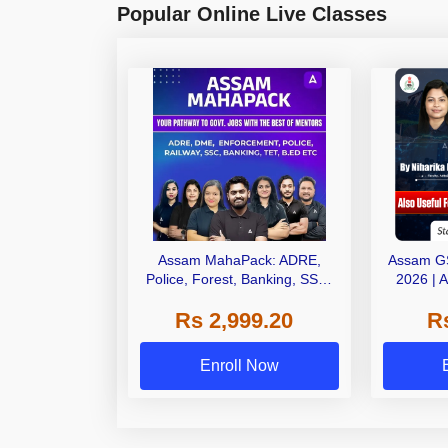
Popular Online Live Classes
Assam MahaPack: ADRE,
Assam G
Police, Forest, Banking, SSC,
2026 | 
Railways | One Pack. All Assam
Online L
Rs 2,999.20
R
Govt Exams.
Enroll Now