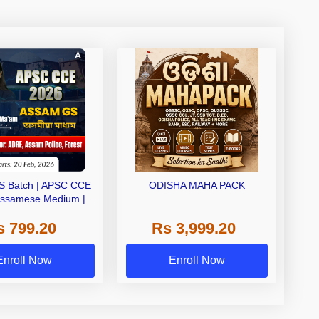
S Batch | APSC CCE
ODISHA MAHA PACK
Assamese Medium |
ive Classes by Adda
s 799.20
Rs 3,999.20
247
Enroll Now
Enroll Now