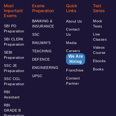
Most
Exams
Quick
Test
Important
Preparation
Links
Series
Exams
BANKING &
Mock
About Us
SBI PO
INSURANCE
Tests
Contact
Preparation
Live
SSC
Us
SBI CLERK
Classes
RAILWAYS
Media
Preparation
Videos
Careers
TEACHING
SEBI
Course
We Are
Preparation
DEFENCE
Ebooks
Hiring
SSC JE
ENGINEERING
Books
Franchise
Preparation
UPSC
Content
SSC CGL
Partner
Preparation
RBI
Assistant
RBI
GRADE B
Preparation