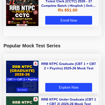
Ticket Clerk (CCTC) 2026 - 27
Complete Batch | Hinglish | Online
Rs 651.00
Live Classes By Adda247
Enroll Now
Popular Mock Test Series
RRB NTPC Graduate (CBT 1 + CBT
2 + Psycho) 2025-26 Mock Test
Explore Now
RRB NTPC Under Graduate (CBT 1
+ CBT 2) 2025-26 Mock Test