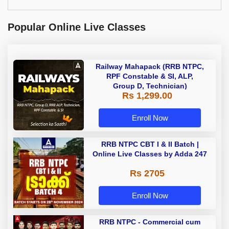
Popular Online Live Classes
Railway Mahapack (RRB NTPC,
RPF Constable & SI, ALP,
Group D, Technician)
Rs 1,299.00
Enroll Now
RRB NTPC CBT I & II Batch |
Online Live Classes by Adda 247
Rs 2705
Enroll Now
RRB NTPC - Commercial cum