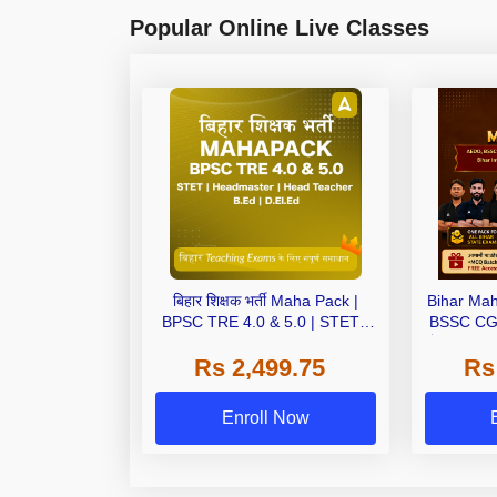
Popular Online Live Classes
बिहार शिक्षक भर्ती Maha Pack |
Bihar Ma
BPSC TRE 4.0 & 5.0 | STET |
BSSC CGL4
Headmaster | Head Teacher |
लेवल (10+2
Rs 2,499.75
Rs
B.Ed | D.El.Ed
Court, B
Enroll Now