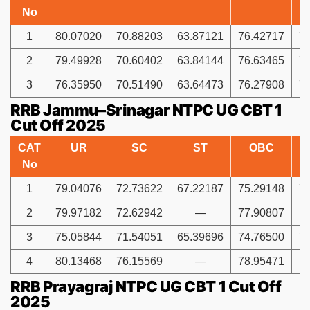
No
1
80.07020
70.88203
63.87121
76.42717
7
2
79.49928
70.60402
63.84144
76.63465
7
3
76.35950
70.51490
63.64473
76.27908
7
RRB Jammu–Srinagar NTPC UG CBT 1
Cut Off 2025
CAT
UR
SC
ST
OBC
No
1
79.04076
72.73622
67.22187
75.29148
7
2
79.97182
72.62942
—
77.90807
3
75.05844
71.54051
65.39696
74.76500
7
4
80.13468
76.15569
—
78.95471
RRB Prayagraj NTPC UG CBT 1 Cut Off
2025