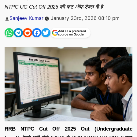
NTPC UG Cut Off 2025 की कट ऑफ टेबल दी है
Posted
Sanjeev Kumar
January 23rd, 2026 08:10 pm
by
Add as a preferred
source on Google
RRB NTPC Cut Off 2025 Out (Undergraduate