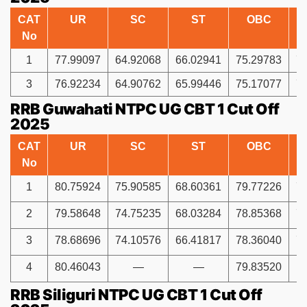
CAT
UR
SC
ST
OBC
No
1
77.99097
64.92068
66.02941
75.29783
7
3
76.92234
64.90762
65.99446
75.17077
7
RRB Guwahati NTPC UG CBT 1 Cut Off
2025
CAT
UR
SC
ST
OBC
No
1
80.75924
75.90585
68.60361
79.77226
7
2
79.58648
74.75235
68.03284
78.85368
7
3
78.68696
74.10576
66.41817
78.36040
7
4
80.46043
—
—
79.83520
RRB Siliguri NTPC UG CBT 1 Cut Off