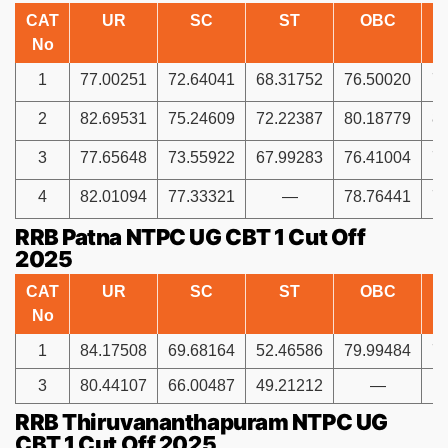
CAT
UR
SC
ST
OBC
No
1
77.00251
72.64041
68.31752
76.50020
7
2
82.69531
75.24609
72.22387
80.18779
8
3
77.65648
73.55922
67.99283
76.41004
7
4
82.01094
77.33321
—
78.76441
7
RRB Patna NTPC UG CBT 1 Cut Off
2025
CAT
UR
SC
ST
OBC
No
1
84.17508
69.68164
52.46586
79.99484
7
3
80.44107
66.00487
49.21212
—
RRB Thiruvananthapuram NTPC UG
CBT 1 Cut Off 2025