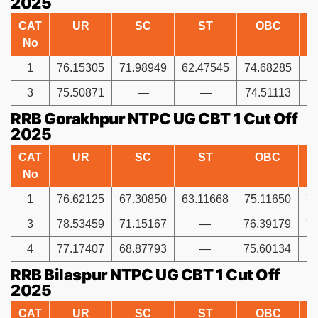
2025
CAT
UR
SC
ST
OBC
No
1
76.15305
71.98949
62.47545
74.68285
6
3
75.50871
—
—
74.51113
RRB Gorakhpur NTPC UG CBT 1 Cut Off
2025
CAT
UR
SC
ST
OBC
No
1
76.62125
67.30850
63.11668
75.11650
73
3
78.53459
71.15167
—
76.39179
75
4
77.17407
68.87793
—
75.60134
RRB Bilaspur NTPC UG CBT 1 Cut Off
2025
CAT
UR
SC
ST
OBC