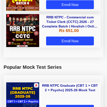
Enroll Now
RRB NTPC - Commercial cum
Ticket Clerk (CCTC) 2026 - 27
Complete Batch | Hinglish | Online
Rs 651.00
Live Classes By Adda247
Enroll Now
Popular Mock Test Series
RRB NTPC Graduate (CBT 1 + CBT
2 + Psycho) 2025-26 Mock Test