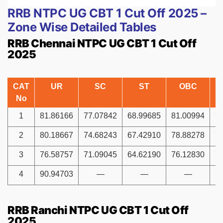
RRB NTPC UG CBT 1 Cut Off 2025 –
Zone Wise Detailed Tables
RRB Chennai NTPC UG CBT 1 Cut Off
2025
CAT
UR
SC
ST
OBC
No
1
81.86166
77.07842
68.99685
81.00994
7
2
80.18667
74.68243
67.42910
78.88278
7
3
76.58757
71.09045
64.62190
76.12830
7
4
90.94703
—
—
—
RRB Ranchi NTPC UG CBT 1 Cut Off
2025