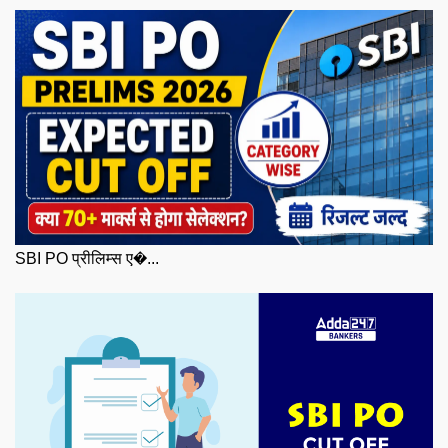
SBI PO प्रीलिम्स ए�...