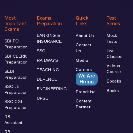
Most
Exams
Quick
Test
Important
Preparation
Links
Series
Exams
BANKING &
Mock
About Us
SBI PO
INSURANCE
Tests
Contact
Preparation
Live
SSC
Us
SBI CLERK
Classes
RAILWAYS
Media
Preparation
Videos
Careers
TEACHING
SEBI
Course
We Are
Preparation
DEFENCE
Ebooks
Hiring
SSC JE
ENGINEERING
Books
Franchise
Preparation
UPSC
Content
SSC CGL
Partner
Preparation
RBI
Assistant
RBI