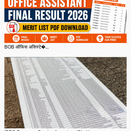
BOB ऑफिस असिस्टे�...