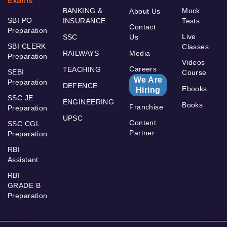
BANKING &
Mock
About Us
SBI PO
INSURANCE
Tests
Contact
Preparation
Live
SSC
Us
SBI CLERK
Classes
RAILWAYS
Media
Preparation
Videos
Careers
TEACHING
SEBI
Course
We Are
Preparation
DEFENCE
Ebooks
Hiring
SSC JE
ENGINEERING
Books
Franchise
Preparation
UPSC
Content
SSC CGL
Partner
Preparation
RBI
Assistant
RBI
GRADE B
Preparation