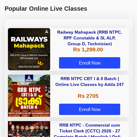
Popular Online Live Classes
Railway Mahapack (RRB NTPC,
RPF Constable & SI, ALP,
Group D, Technician)
Rs 1,299.00
Enroll Now
RRB NTPC CBT I & II Batch |
Online Live Classes by Adda 247
Rs 2705
Enroll Now
RRB NTPC - Commercial cum
Ticket Clerk (CCTC) 2026 - 27
Complete Batch | Hinglish | Online