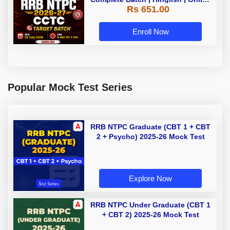
Rs 651.00
Live Classes By Adda247
Enroll Now
Popular Mock Test Series
RRB NTPC Graduate (CBT 1 + CBT
2 + Psycho) 2025-26 Mock Test
Explore Now
RRB NTPC Under Graduate (CBT 1
+ CBT 2) 2025-26 Mock Test