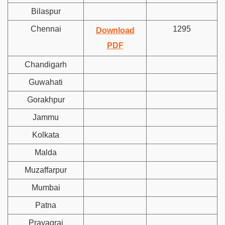
Bilaspur
Chennai
1295
Download
PDF
Chandigarh
Guwahati
Gorakhpur
Jammu
Kolkata
Malda
Muzaffarpur
Mumbai
Patna
Prayagraj