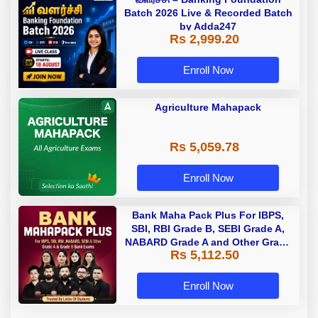
Batch 2026 Live & Recorded Batch
by Adda247
Rs 2,999.20
Enroll Now
Agriculture Mahapack
Rs 5,059.78
Enroll Now
Bank Maha Pack Plus For IBPS,
SBI, RBI Grade B, SEBI Grade A,
NABARD Grade A and Other Grade
Rs 5,112.50
A & Grade B Bank Exams
Enroll Now