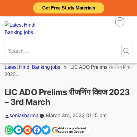
Skip
Get Free Study Materials
to
content
Search
for:
Latest Hindi Banking jobs
»
LIC ADO Prelims रीजनिंग क्विज
2023...
LIC ADO Prelims रीजनिंग क्विज 2023
– 3rd March
Posted
soniasharma
March 3rd, 2023 01:15 pm
by
Add as a preferred
source on Google