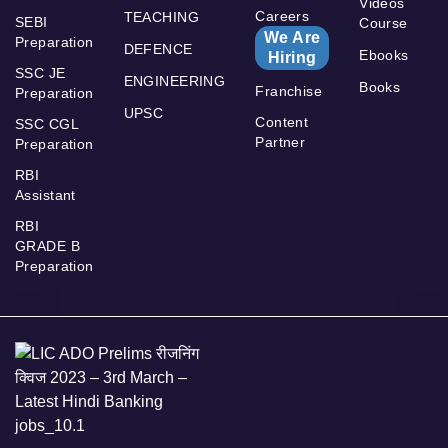
Videos
Careers
TEACHING
SEBI
Course
We Are
Preparation
DEFENCE
Ebooks
Hiring
SSC JE
ENGINEERING
Books
Franchise
Preparation
UPSC
Content
SSC CGL
Partner
Preparation
RBI
Assistant
RBI
GRADE B
Preparation