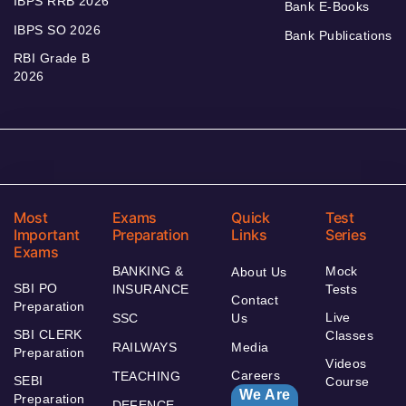
IBPS RRB 2026
Bank E-Books
IBPS SO 2026
Bank Publications
RBI Grade B
2026
Most
Exams
Quick
Test
Important
Preparation
Links
Series
Exams
BANKING &
Mock
About Us
SBI PO
INSURANCE
Tests
Contact
Preparation
Live
SSC
Us
SBI CLERK
Classes
RAILWAYS
Media
Preparation
Videos
Careers
TEACHING
SEBI
Course
We Are
Preparation
DEFENCE