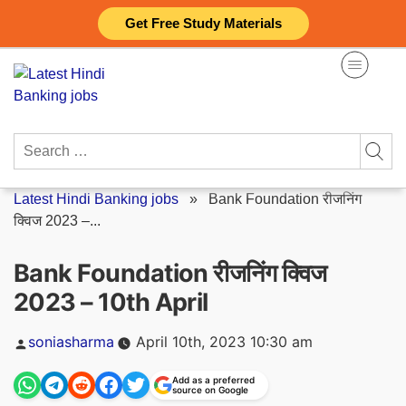
Skip
Get Free Study Materials
to
content
Search
for:
Latest Hindi Banking jobs
»
Bank Foundation रीजनिंग
क्विज 2023 –...
Bank Foundation रीजनिंग क्विज
2023 – 10th April
Posted
soniasharma
April 10th, 2023 10:30 am
by
Add as a preferred
source on Google