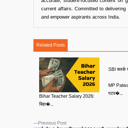
accurate, student-focused content on 
current affairs. Committed to delivering 
and empower aspirants across India.
Related Posts
SBI क्लर्क भ
MP Patwa
पटव�...
Bihar Teacher Salary 2026:
बिहा�...
Posts
Previous
Previous Post
post: