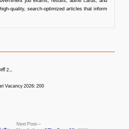
government job exams, results, admit cards, and
high-quality, search-optimized articles that inform
र्ती 2...
ri Vacancy 2026: 200
Next
Next Post
post: