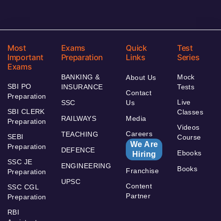
Most
Exams
Quick
Test
Important
Preparation
Links
Series
Exams
BANKING &
Mock
About Us
SBI PO
INSURANCE
Tests
Contact
Preparation
Live
SSC
Us
SBI CLERK
Classes
RAILWAYS
Media
Preparation
Videos
Careers
TEACHING
SEBI
Course
We Are
Preparation
DEFENCE
Ebooks
Hiring
SSC JE
ENGINEERING
Books
Franchise
Preparation
UPSC
Content
SSC CGL
Partner
Preparation
RBI