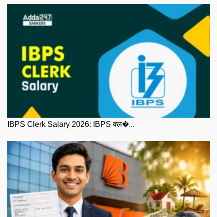
IBPS Clerk Salary 2026: IBPS क्ल�...