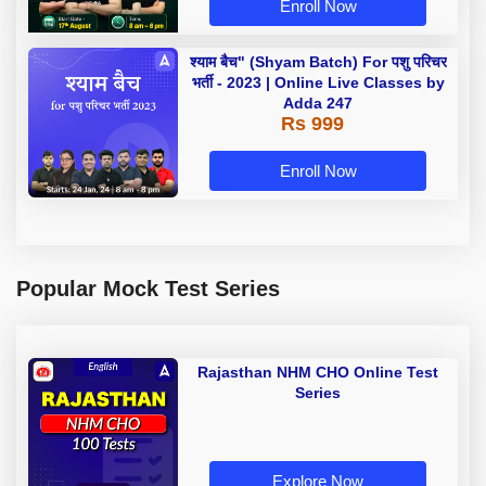
Enroll Now
श्याम बैच" (Shyam Batch) For पशु परिचर
भर्ती - 2023 | Online Live Classes by
Adda 247
Rs 999
Enroll Now
Popular Mock Test Series
Rajasthan NHM CHO Online Test
Series
Explore Now