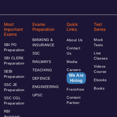
Most
Exams
Quick
Test
Important
Preparation
Links
Series
Exams
BANKING &
Mock
About Us
SBI PO
INSURANCE
Tests
Contact
Preparation
Live
SSC
Us
SBI CLERK
Classes
RAILWAYS
Media
Preparation
Videos
Careers
TEACHING
SEBI
Course
We Are
Preparation
DEFENCE
Ebooks
Hiring
SSC JE
ENGINEERING
Books
Franchise
Preparation
UPSC
Content
SSC CGL
Partner
Preparation
RBI
Assistant