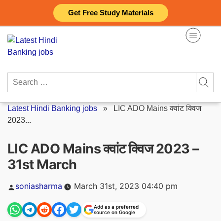
Skip
Get Free Study Materials
to
content
Search
for:
Latest Hindi Banking jobs
»
LIC ADO Mains क्वांट क्विज
2023...
LIC ADO Mains क्वांट क्विज 2023 –
31st March
Posted
soniasharma
March 31st, 2023 04:40 pm
by
Add as a preferred
source on Google