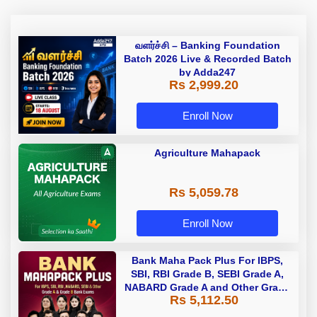
வளர்ச்சி – Banking Foundation
Batch 2026 Live & Recorded Batch
by Adda247
Rs 2,999.20
Enroll Now
Agriculture Mahapack
Rs 5,059.78
Enroll Now
Bank Maha Pack Plus For IBPS,
SBI, RBI Grade B, SEBI Grade A,
NABARD Grade A and Other Grade
Rs 5,112.50
A & Grade B Bank Exams