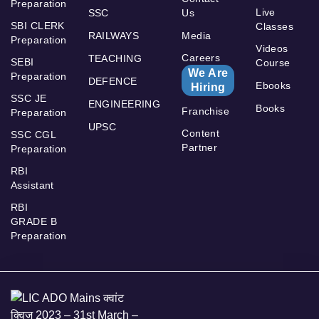
Preparation
Live
SSC
Us
SBI CLERK
Classes
RAILWAYS
Media
Preparation
Videos
Careers
TEACHING
SEBI
Course
We Are
Preparation
DEFENCE
Ebooks
Hiring
SSC JE
ENGINEERING
Books
Franchise
Preparation
UPSC
Content
SSC CGL
Partner
Preparation
RBI
Assistant
RBI
GRADE B
Preparation