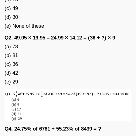
(c) 49
(d) 30
(e) None of these
Q2. 49.05 × 19.95 – 24.99 × 14.12 = (36 + ?) × 9
(a) 73
(b) 81
(c) 36
(d) 42
(e) 29
Q4. 24.75% of 6781 + 55.23% of 8439 = ?