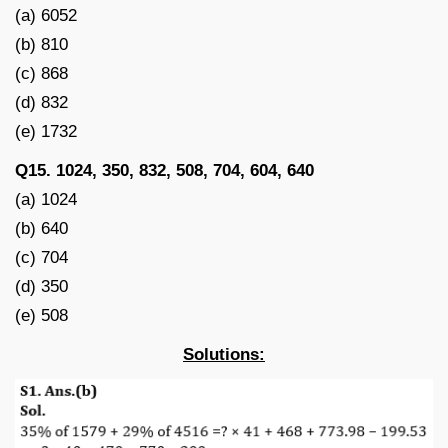
(a) 6052
(b) 810
(c) 868
(d) 832
(e) 1732
Q15. 1024, 350, 832, 508, 704, 604, 640
(a) 1024
(b) 640
(c) 704
(d) 350
(e) 508
Solutions: