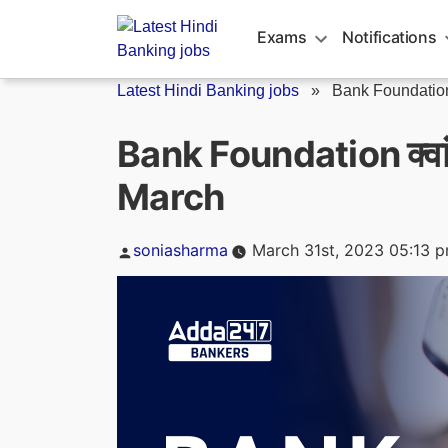
Skip
to
Exams
Notifications
content
Latest Hindi Banking jobs
»
Bank Foundation क
Bank Foundation क्वां
March
Posted
soniasharma
March 31st, 2023 05:13 
by