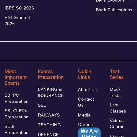
Bank E-Books
IBPS SO 2026
Bank Publications
RBI Grade B
2026
Most
Exams
Quick
Test
Important
Preparation
Links
Series
Exams
BANKING &
Mock
About Us
SBI PO
INSURANCE
Tests
Contact
Preparation
Live
SSC
Us
SBI CLERK
Classes
RAILWAYS
Media
Preparation
Videos
Careers
TEACHING
SEBI
Course
We Are
Preparation
DEFENCE
Ebooks