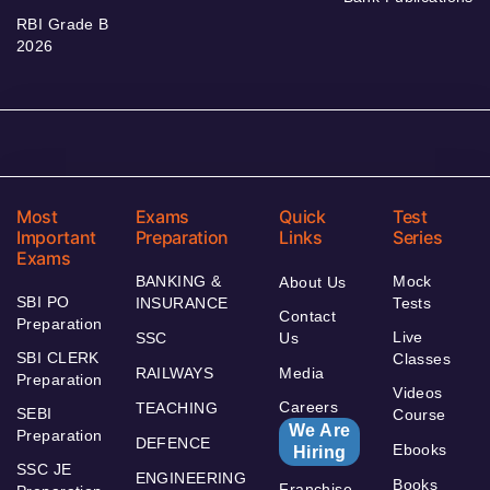
RBI Grade B
2026
Most
Exams
Quick
Test
Important
Preparation
Links
Series
Exams
BANKING &
Mock
About Us
SBI PO
INSURANCE
Tests
Contact
Preparation
Live
SSC
Us
SBI CLERK
Classes
RAILWAYS
Media
Preparation
Videos
Careers
TEACHING
SEBI
Course
We Are
Preparation
DEFENCE
Ebooks
Hiring
SSC JE
ENGINEERING
Books
Franchise