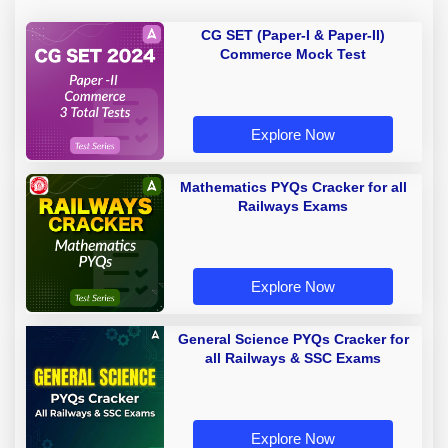
CG SET (Paper-I & Paper-II)
Commerce Mock Test
Explore Now
Mathematics PYQs Cracker for all
Railways Exams
Explore Now
General Science PYQs Cracker for
all Railways & SSC Exams
Explore Now