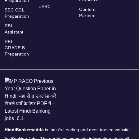
Preparation
UPSC
Content
SSC CGL
Partner
Preparation
RBI
Assistant
RBI
GRADE B
Preparation
HindiBankersadda
is India’s Leading and most trusted website
for Banking Jobs. The portal has complete information about all