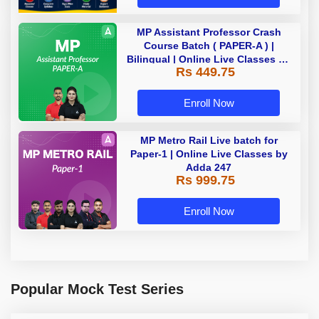
MP Assistant Professor Crash
Course Batch ( PAPER-A ) |
Bilingual | Online Live Classes by
Rs 449.75
Adda 247
Enroll Now
MP Metro Rail Live batch for
Paper-1 | Online Live Classes by
Adda 247
Rs 999.75
Enroll Now
Popular Mock Test Series