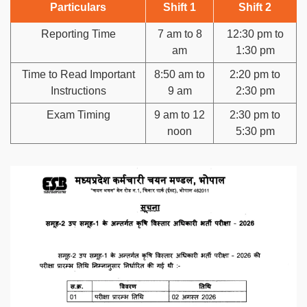
Particulars
Shift 1
Shift 2
Reporting Time
7 am to 8
12:30 pm to
am
1:30 pm
Time to Read Important
8:50 am to
2:20 pm to
Instructions
9 am
2:30 pm
Exam Timing
9 am to 12
2:30 pm to
noon
5:30 pm