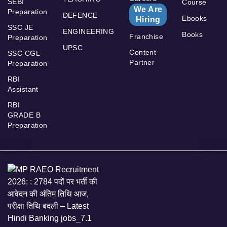
SEBI
Course
We Are
Preparation
DEFENCE
Ebooks
Hiring
SSC JE
ENGINEERING
Books
Franchise
Preparation
UPSC
Content
SSC CGL
Partner
Preparation
RBI
Assistant
RBI
GRADE B
Preparation