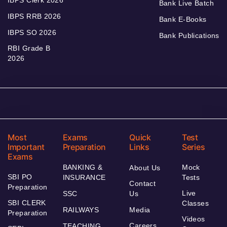
IBPS Clerk 2026
Bank Live Batch
IBPS RRB 2026
Bank E-Books
IBPS SO 2026
Bank Publications
RBI Grade B
2026
Most
Exams
Quick
Test
Important
Preparation
Links
Series
Exams
BANKING &
Mock
About Us
SBI PO
INSURANCE
Tests
Contact
Preparation
Live
SSC
Us
SBI CLERK
Classes
RAILWAYS
Media
Preparation
Videos
Careers
TEACHING