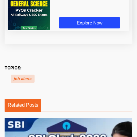
Explore Now
TOPICS:
job alerts
Related Posts