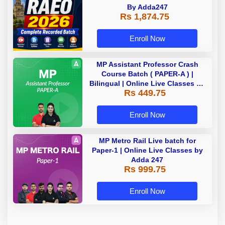
By Adda247
Rs 1,874.75
Enroll Now
MP Assistant Professor Crash
Course Batch ( PAPER-A ) |
Bilingual | Online Live Classes by
Rs 449.75
Adda 247
Enroll Now
MP Metro Rail Live batch for
Paper-1 | Online Live Classes by
Adda 247
Rs 999.75
Enroll Now