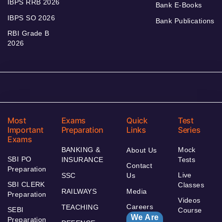
IBPS RRB 2026
Bank E-Books
IBPS SO 2026
Bank Publications
RBI Grade B
2026
Most
Exams
Quick
Test
Important
Preparation
Links
Series
Exams
BANKING &
Mock
About Us
SBI PO
INSURANCE
Tests
Contact
Preparation
Live
SSC
Us
SBI CLERK
Classes
RAILWAYS
Media
Preparation
Videos
Careers
TEACHING
SEBI
Course
We Are
Preparation