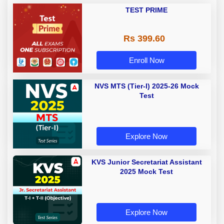
TEST PRIME
Rs 399.60
Enroll Now
NVS MTS (Tier-I) 2025-26 Mock
Test
Explore Now
KVS Junior Secretariat Assistant
2025 Mock Test
Explore Now