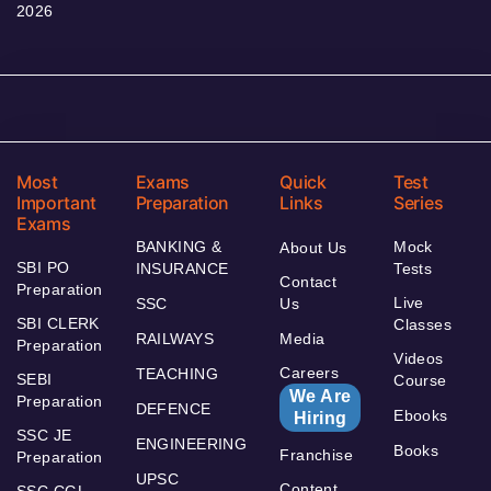
2026
Most
Exams
Quick
Test
Important
Preparation
Links
Series
Exams
BANKING &
Mock
About Us
SBI PO
INSURANCE
Tests
Contact
Preparation
Live
SSC
Us
SBI CLERK
Classes
RAILWAYS
Media
Preparation
Videos
Careers
TEACHING
SEBI
Course
We Are
Preparation
DEFENCE
Ebooks
Hiring
SSC JE
ENGINEERING
Books
Franchise
Preparation
UPSC
Content