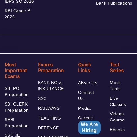
IBPS SO 2026
Bank Publications
RBI Grade B
2026
Most
Exams
Quick
Test
Important
Preparation
Links
Series
Exams
BANKING &
Mock
About Us
SBI PO
INSURANCE
Tests
Contact
Preparation
Live
SSC
Us
SBI CLERK
Classes
RAILWAYS
Media
Preparation
Videos
Careers
TEACHING
SEBI
Course
We Are
Preparation
DEFENCE
Ebooks
Hiring
SSC JE