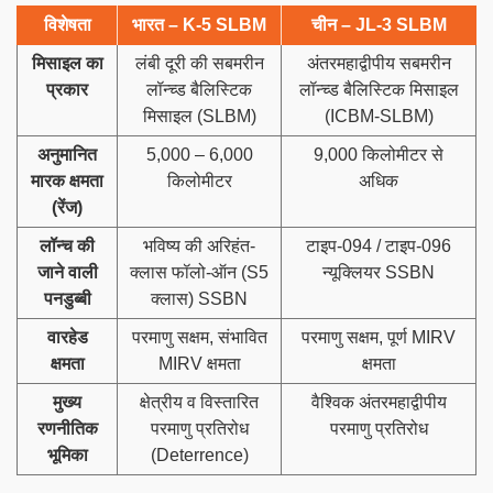
विशेषता
भारत – K-5 SLBM
चीन – JL-3 SLBM
मिसाइल का
लंबी दूरी की सबमरीन
अंतरमहाद्वीपीय सबमरीन
प्रकार
लॉन्च्ड बैलिस्टिक
लॉन्च्ड बैलिस्टिक मिसाइल
मिसाइल (SLBM)
(ICBM-SLBM)
अनुमानित
5,000 – 6,000
9,000 किलोमीटर से
मारक क्षमता
किलोमीटर
अधिक
(रेंज)
लॉन्च की
भविष्य की अरिहंत-
टाइप-094 / टाइप-096
जाने वाली
क्लास फॉलो-ऑन (S5
न्यूक्लियर SSBN
पनडुब्बी
क्लास) SSBN
वारहेड
परमाणु सक्षम, संभावित
परमाणु सक्षम, पूर्ण MIRV
क्षमता
MIRV क्षमता
क्षमता
मुख्य
क्षेत्रीय व विस्तारित
वैश्विक अंतरमहाद्वीपीय
रणनीतिक
परमाणु प्रतिरोध
परमाणु प्रतिरोध
भूमिका
(Deterrence)