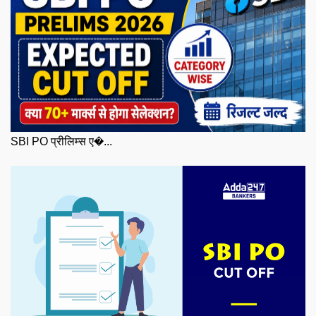
SBI PO प्रीलिम्स ए�...