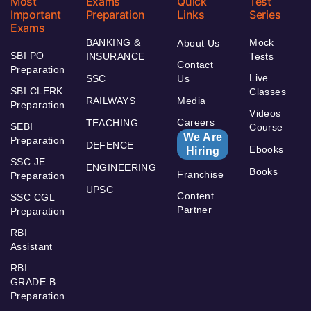
Most
Exams
Quick
Test
Important
Preparation
Links
Series
Exams
BANKING &
Mock
About Us
SBI PO
INSURANCE
Tests
Contact
Preparation
Live
SSC
Us
SBI CLERK
Classes
RAILWAYS
Media
Preparation
Videos
Careers
TEACHING
SEBI
Course
We Are
Preparation
DEFENCE
Ebooks
Hiring
SSC JE
ENGINEERING
Books
Franchise
Preparation
UPSC
Content
SSC CGL
Partner
Preparation
RBI
Assistant
RBI
GRADE B
Preparation