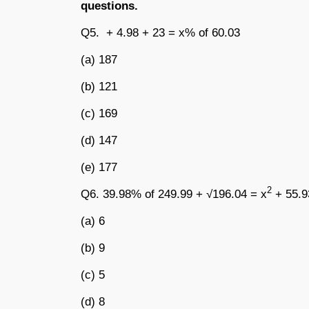
questions.
Q5. + 4.98 + 23 = x% of 60.03
(a) 187
(b) 121
(c) 169
(d) 147
(e) 177
2
Q6. 39.98% of 249.99 + √196.04 = x
+ 55.9
(a) 6
(b) 9
(c) 5
(d) 8