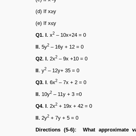
(d) If x≥y
(e) If x≤y
2
Q1. I.
x
– 10x+24 = 0
2
II.
5y
– 16y + 12 = 0
2
Q2. I.
2x
– 9x +10 = 0
2
II
. y
– 12y+ 35 = 0
2
Q3. I
. 6x
– 7x + 2 = 0
2
II.
10y
– 11y + 3 =0
2
Q4.
I
. 2x
+ 19x + 42 = 0
2
II.
2y
+ 7y + 5 = 0
Directions (5-6):
What approximate va