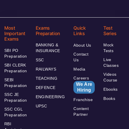
Most
Exams
Quick
Test
Important
Preparation
Links
Series
Exams
BANKING &
Mock
About Us
SBI PO
INSURANCE
Tests
Contact
Preparation
Live
SSC
Us
SBI CLERK
Classes
RAILWAYS
Media
Preparation
Videos
Careers
TEACHING
SEBI
Course
We Are
Preparation
DEFENCE
Ebooks
Hiring
SSC JE
ENGINEERING
Books
Franchise
Preparation
UPSC
Content
SSC CGL
Partner
Preparation
RBI