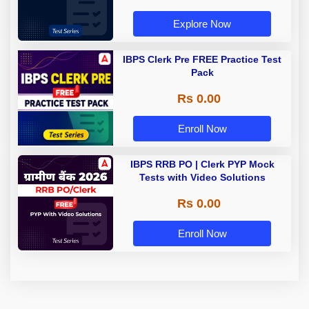
Explore Now
IBPS Clerk Pre FREE Practice Test
Pack
Rs 0.00
Enroll Now
IBPS RRB PO | Clerk PYP Mock
Tests with Video Solutions
Rs 0.00
Enroll Now