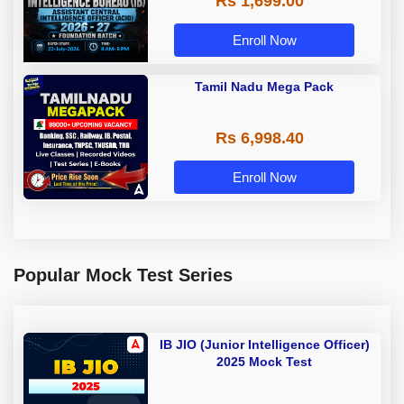
Rs 1,699.00
Foundation Batch with Test Series
| Hinglish | Online Live Classes by
Adda 247
Enroll Now
Tamil Nadu Mega Pack
Rs 6,998.40
Enroll Now
Popular Mock Test Series
IB JIO (Junior Intelligence Officer)
2025 Mock Test