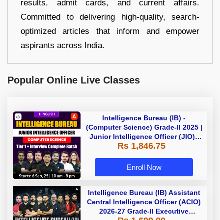
results, admit cards, and current affairs.
Committed to delivering high-quality, search-
optimized articles that inform and empower
aspirants across India.
Popular Online Live Classes
Intelligence Bureau (IB) -
(Computer Science) Grade-II 2025 |
Junior Intelligence Officer (JIO) |
Rs 1,846.75
Live Classes + Test Series |
Hinglish | Online Live Classes by
Adda 247
Enroll Now
Intelligence Bureau (IB) Assistant
Central Intelligence Officer (ACIO)
2026-27 Grade-II Executive