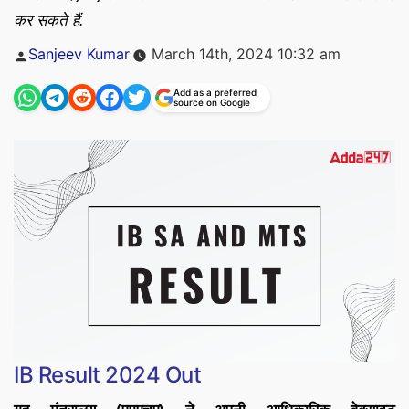
कर सकते हैं.
Posted
Sanjeev Kumar
March 14th, 2024 10:32 am
by
Add as a preferred
source on Google
IB Result 2024 Out