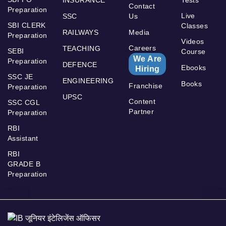
Contact
Preparation
Live
SSC
Us
SBI CLERK
Classes
RAILWAYS
Media
Preparation
Videos
Careers
TEACHING
SEBI
Course
We Are
Preparation
DEFENCE
Ebooks
Hiring
SSC JE
ENGINEERING
Books
Franchise
Preparation
UPSC
Content
SSC CGL
Partner
Preparation
RBI
Assistant
RBI
GRADE B
Preparation