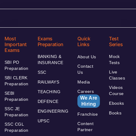
Most
Exams
Quick
Test
Important
Preparation
Links
Series
Exams
BANKING &
Mock
About Us
SBI PO
INSURANCE
Tests
Contact
Preparation
Live
SSC
Us
SBI CLERK
Classes
RAILWAYS
Media
Preparation
Videos
Careers
TEACHING
SEBI
Course
We Are
Preparation
DEFENCE
Ebooks
Hiring
SSC JE
ENGINEERING
Books
Franchise
Preparation
UPSC
Content
SSC CGL
Partner
Preparation