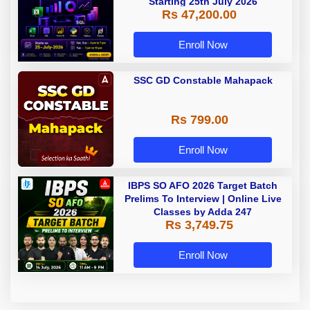
Starting 25th July 2026
Rs 47,200.00
Enroll Now
SSC GD Constable Mahapack
Rs 799.00
Enroll Now
IBPS SO AFO 2026 Target Batch
Prelims To Interview | Online Live
Classes by Adda 247
Rs 3,749.75
Enroll Now