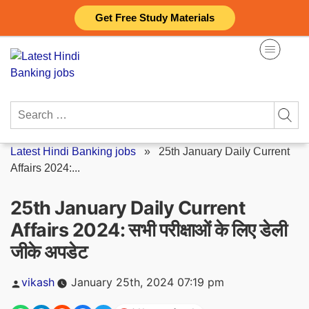
Skip
Get Free Study Materials
to
content
Search
for:
Latest Hindi Banking jobs
»
25th January Daily Current
Affairs 2024:...
25th January Daily Current
Affairs 2024: सभी परीक्षाओं के लिए डेली
जीके अपडेट
Posted
vikash
January 25th, 2024 07:19 pm
by