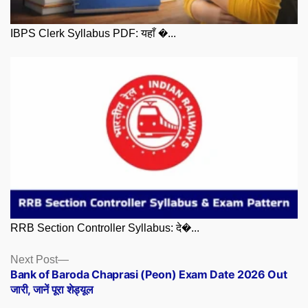
IBPS Clerk Syllabus PDF: यहाँ �...
RRB Section Controller Syllabus: दे�...
Posts
Next
Next Post
post:
Bank of Baroda Chaprasi (Peon) Exam Date 2026 Out
navigation
जारी, जानें पूरा शेड्यूल