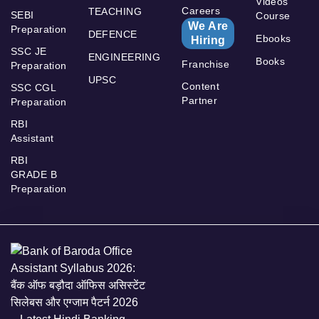
Videos
Careers
TEACHING
SEBI
Course
We Are
Preparation
DEFENCE
Ebooks
Hiring
SSC JE
ENGINEERING
Books
Franchise
Preparation
UPSC
Content
SSC CGL
Partner
Preparation
RBI
Assistant
RBI
GRADE B
Preparation