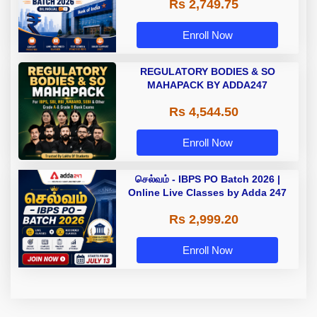
Rs 2,749.75
Enroll Now
REGULATORY BODIES & SO
MAHAPACK BY ADDA247
Rs 4,544.50
Enroll Now
செல்வம் - IBPS PO Batch 2026 |
Online Live Classes by Adda 247
Rs 2,999.20
Enroll Now