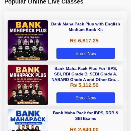
Popular Online Live Classes
Bank Maha Pack Plus with English
Medium Book Kit
Rs 6,817.25
Enroll Now
Bank Maha Pack Plus For IBPS,
SBI, RBI Grade B, SEBI Grade A,
NABARD Grade A and Other Grade
Rs 5,112.50
A & Grade B Bank Exams
Enroll Now
Bank Maha Pack for IBPS, RRB &
SBI Exams
Rs 2,840.00