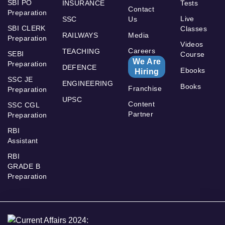
SBI PO
INSURANCE
Tests
Contact
Preparation
Live
SSC
Us
SBI CLERK
Classes
RAILWAYS
Media
Preparation
Videos
Careers
TEACHING
SEBI
Course
We Are
Preparation
DEFENCE
Ebooks
Hiring
SSC JE
ENGINEERING
Books
Franchise
Preparation
UPSC
Content
SSC CGL
Partner
Preparation
RBI
Assistant
RBI
GRADE B
Preparation