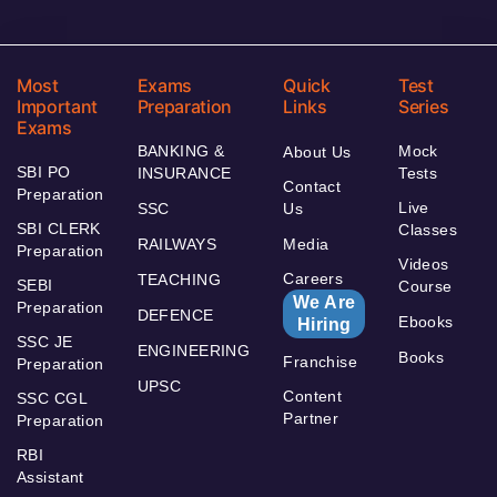
Most
Exams
Quick
Test
Important
Preparation
Links
Series
Exams
BANKING &
Mock
About Us
SBI PO
INSURANCE
Tests
Contact
Preparation
Live
SSC
Us
SBI CLERK
Classes
RAILWAYS
Media
Preparation
Videos
Careers
TEACHING
SEBI
Course
We Are
Preparation
DEFENCE
Ebooks
Hiring
SSC JE
ENGINEERING
Books
Franchise
Preparation
UPSC
Content
SSC CGL
Partner
Preparation
RBI
Assistant