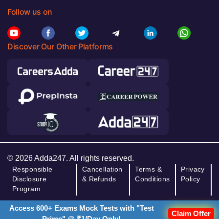
Follow us on
Discover Our Other Platforms
© 2026 Adda247. All rights reserved.
Responsible
Cancellation
Terms &
Privacy
Disclosure
& Refunds
Conditions
Policy
Program
Access 600+ Exams Mock Tests with "Test
Claim Offer
Prime" @ ₹1/Day Only!