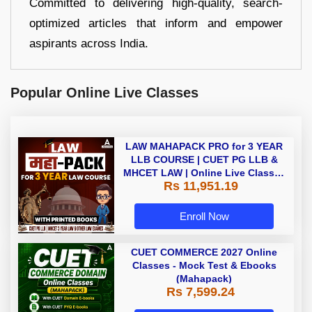
Committed to delivering high-quality, search-
optimized articles that inform and empower
aspirants across India.
Popular Online Live Classes
LAW MAHAPACK PRO for 3 YEAR
LLB COURSE | CUET PG LLB &
MHCET LAW | Online Live Classes
Rs 11,951.19
with Printed Books by Adda 247
Enroll Now
CUET COMMERCE 2027 Online
Classes - Mock Test & Ebooks
(Mahapack)
Rs 7,599.24