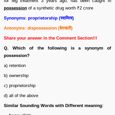
for leg treatment 3 years ago, has been caught in
possession
of a synthetic drug worth ₹2 crore
Synonyms: proprietorship (
स्वामित्व
)
Antonyms: dispossession (
बेदखली
)
Share your answer in the Comment Section!!!
Q. Which of the following is a synonym of
possession?
a) retention
b) ownership
c) proprietorship
d) all of the above
Similar Sounding Words with Different meaning: