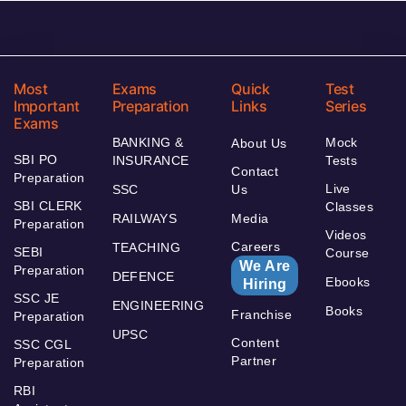
Most
Exams
Quick
Test
Important
Preparation
Links
Series
Exams
BANKING &
Mock
About Us
SBI PO
INSURANCE
Tests
Contact
Preparation
Live
SSC
Us
SBI CLERK
Classes
RAILWAYS
Media
Preparation
Videos
Careers
TEACHING
SEBI
Course
We Are
Preparation
DEFENCE
Ebooks
Hiring
SSC JE
ENGINEERING
Books
Franchise
Preparation
UPSC
Content
SSC CGL
Partner
Preparation
RBI