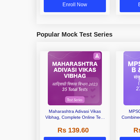
Enroll Now
Popular Mock Test Series
Maharashtra Adivasi Vikas
MPSC
Vibhag, Complete Online Test
Combined
Series 2023 by Adda247
Online 
Rs 139.60
R