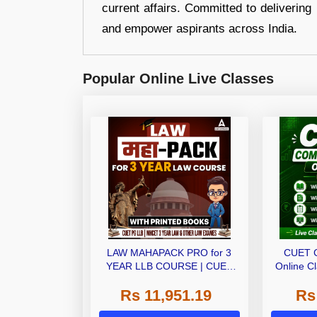
current affairs. Committed to delivering 
and empower aspirants across India.
Popular Online Live Classes
LAW MAHAPACK PRO for 3
CUET 
YEAR LLB COURSE | CUET
Online C
PG LLB & MHCET LAW | Online
Ebo
Rs 11,951.19
Rs
Live Classes with Printed Books
by Adda 247