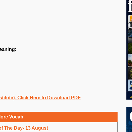
eaning:
titute)- Click Here to Download PDF
ore Vocab
of The Day- 13 August