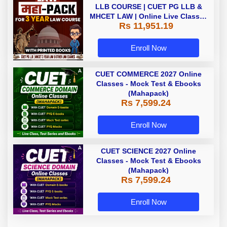
LLB COURSE | CUET PG LLB &
MHCET LAW | Online Live Classes
Rs 11,951.19
with Printed Books by Adda 247
Enroll Now
CUET COMMERCE 2027 Online
Classes - Mock Test & Ebooks
(Mahapack)
Rs 7,599.24
Enroll Now
CUET SCIENCE 2027 Online
Classes - Mock Test & Ebooks
(Mahapack)
Rs 7,599.24
Enroll Now