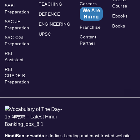
Careers
TEACHING
SEBI
Course
We Are
Preparation
DEFENCE
Ebooks
Hiring
SSC JE
ENGINEERING
Books
Franchise
Preparation
UPSC
Content
SSC CGL
Partner
Preparation
RBI
Assistant
RBI
GRADE B
Preparation
HindiBankersadda
is India’s Leading and most trusted website