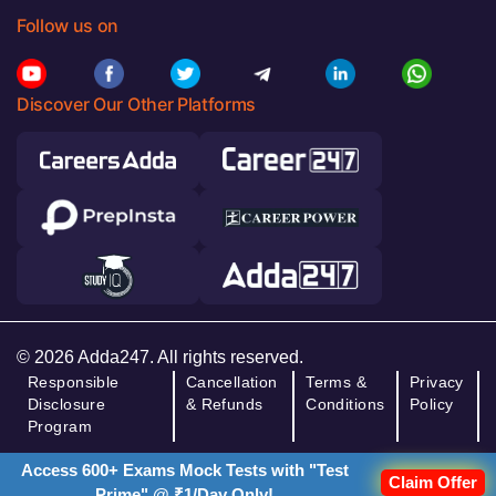
Follow us on
Discover Our Other Platforms
© 2026 Adda247. All rights reserved.
Responsible
Cancellation
Terms &
Privacy
Disclosure
& Refunds
Conditions
Policy
Program
Access 600+ Exams Mock Tests with "Test
Claim Offer
Prime" @ ₹1/Day Only!