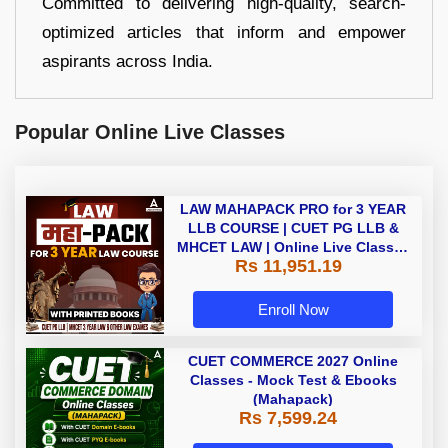
Committed to delivering high-quality, search-
optimized articles that inform and empower
aspirants across India.
Popular Online Live Classes
LAW MAHAPACK PRO for 3 YEAR
LLB COURSE | CUET PG LLB &
MHCET LAW | Online Live Classes
Rs 11,951.19
with Printed Books by Adda 247
Enroll Now
CUET COMMERCE 2027 Online
Classes - Mock Test & Ebooks
(Mahapack)
Rs 7,599.24