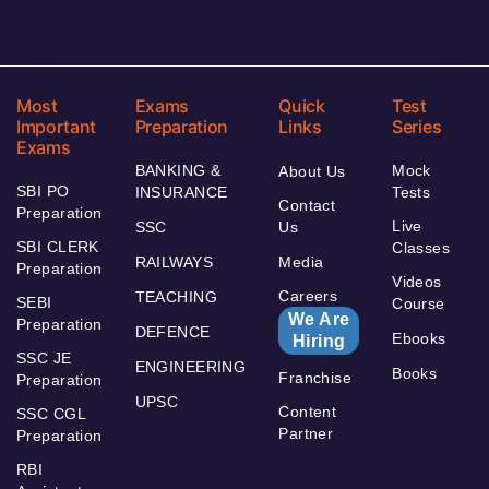
Most
Exams
Quick
Test
Important
Preparation
Links
Series
Exams
BANKING &
Mock
About Us
SBI PO
INSURANCE
Tests
Contact
Preparation
Live
SSC
Us
SBI CLERK
Classes
RAILWAYS
Media
Preparation
Videos
Careers
TEACHING
SEBI
Course
We Are
Preparation
DEFENCE
Ebooks
Hiring
SSC JE
ENGINEERING
Books
Franchise
Preparation
UPSC
Content
SSC CGL
Partner
Preparation
RBI