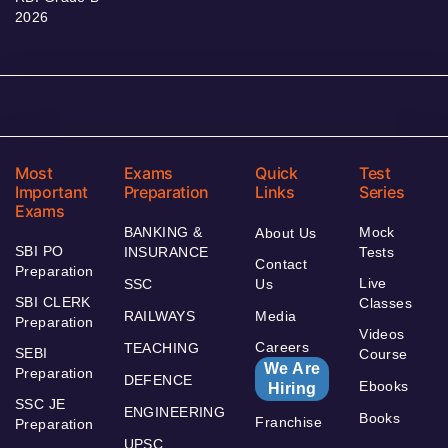
2026
Most
Exams
Quick
Test
Important
Preparation
Links
Series
Exams
BANKING &
Mock
About Us
SBI PO
INSURANCE
Tests
Contact
Preparation
Live
SSC
Us
SBI CLERK
Classes
RAILWAYS
Media
Preparation
Videos
Careers
TEACHING
SEBI
Course
We Are
Preparation
DEFENCE
Ebooks
Hiring
SSC JE
ENGINEERING
Books
Franchise
Preparation
UPSC