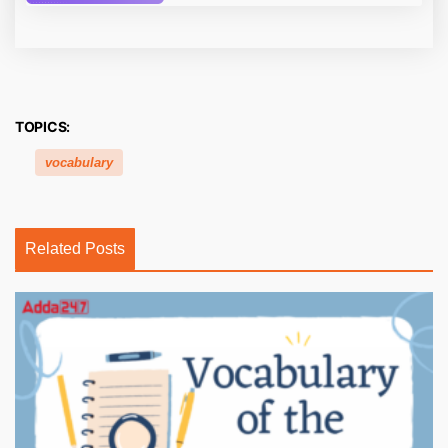
TOPICS:
vocabulary
Related Posts