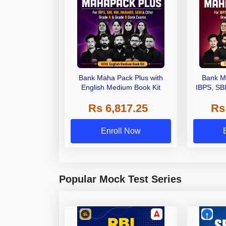
Bank Maha Pack Plus with
Bank M
English Medium Book Kit
IBPS, SB
Grade A,
Rs 6,817.25
Rs
Other Gra
Enroll Now
Popular Mock Test Series