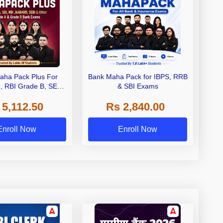
aha Pack Plus For
Bank Maha Pack for IBPS, RRB
I, RBI Grade B, SEBI
& SBI Exams
 NABARD Grade A and
 5,112.50
Rs 2,840.00
de A & Grade B Bank
Exams
Enroll Now
Enroll Now