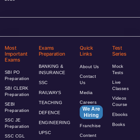
Most
Exams
Quick
Test
Important
Preparation
Links
Series
Exams
BANKING &
Mock
About Us
SBI PO
INSURANCE
Tests
Contact
Preparation
Live
SSC
Us
SBI CLERK
Classes
RAILWAYS
Media
Preparation
Videos
Careers
TEACHING
SEBI
Course
We Are
Preparation
DEFENCE
Ebooks
Hiring
SSC JE
ENGINEERING
Books
Franchise
Preparation
UPSC
Content
SSC CGL