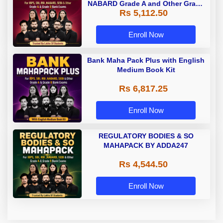
NABARD Grade A and Other Grade
Rs 5,112.50
A & Grade B Bank Exams
Enroll Now
Bank Maha Pack Plus with English
Medium Book Kit
Rs 6,817.25
Enroll Now
REGULATORY BODIES & SO
MAHAPACK BY ADDA247
Rs 4,544.50
Enroll Now